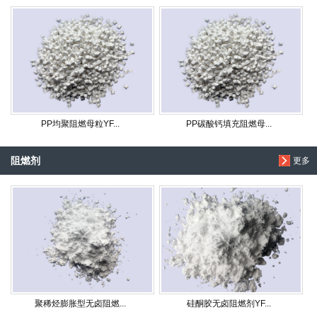
PP均聚阻燃母粒YF...
PP碳酸钙填充阻燃母...
阻燃剂
更多
聚稀烃膨胀型无卤阻燃...
硅酮胶无卤阻燃剂YF...